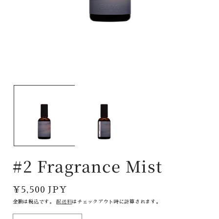
#2 Fragrance Mist
通
¥5,500 JPY
常
金額は税込です。
配送料
はチェックアウト時に計算されます。
価