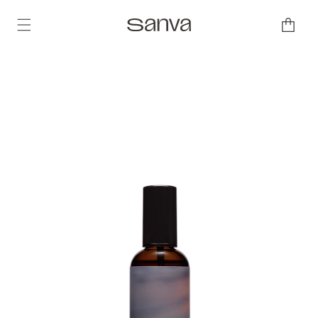
コンテ
カ
ンツに
ー
進む
ト
商品情
報にス
キップ