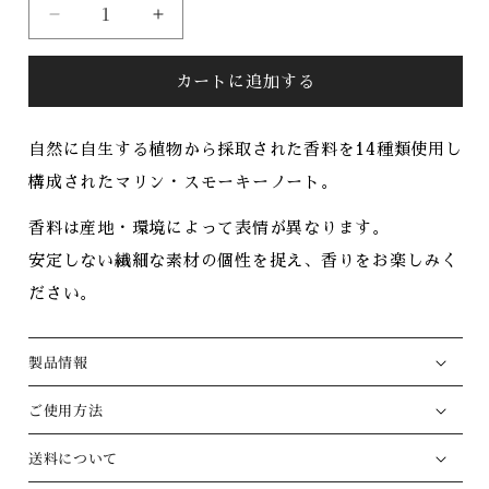
数
格
#2
#2
量
Fragrance
Fragrance
Mist
Mist
カートに追加する
の
の
数
数
量
量
自然に自生する植物から採取された香料を14種類使用し
を
を
構成されたマリン・スモーキーノート。
減
増
ら
や
香料は産地・環境によって表情が異なります。
す
す
安定しない繊細な素材の個性を捉え、香りをお楽しみく
ださい。
製品情報
ご使用方法
送料について